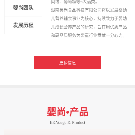
肉绒、葡萄糖等6大品类。
婴尚团队
湖南英尚食品科技有限公司将以发展婴幼
儿营养辅食事业为核心，持续致力于婴幼
发展历程
儿成长营养产品的研究，旨在用优质产品
和高品质服务为婴童行业贡献一分心力。
更多信息
婴尚•产品
E&Vouge & Product