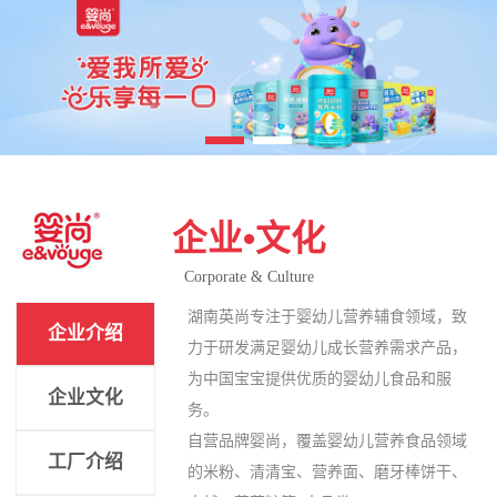
企业•文化
Corporate & Culture
湖南英尚专注于婴幼儿营养辅食领域，致
企业介绍
力于研发满足婴幼儿成长营养需求产品，
为中国宝宝提供优质的婴幼儿食品和服
企业文化
务。
自营品牌婴尚，覆盖婴幼儿营养食品领域
工厂介绍
的米粉、清清宝、营养面、磨牙棒饼干、