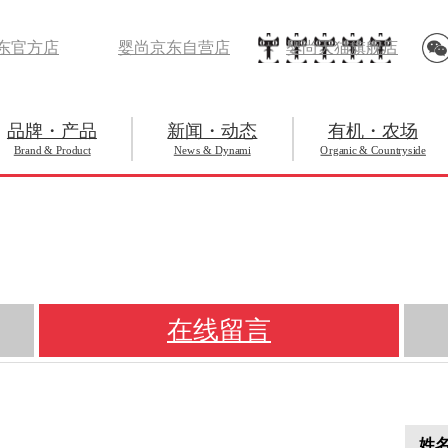
东官方店
婴尚京东自营店
婴尚天猫旗舰店
品牌・产品
新闻・动态
有机・农场
Brand & Product
News & Dynami
Organic & Countryside
在线留言
姓