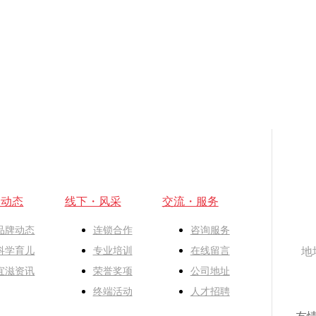
・动态
线下・风采
交流・服务
品牌动态
连锁合作
咨询服务
科学育儿
专业培训
在线留言
地
宜滋资讯
荣誉奖项
公司地址
终端活动
人才招聘