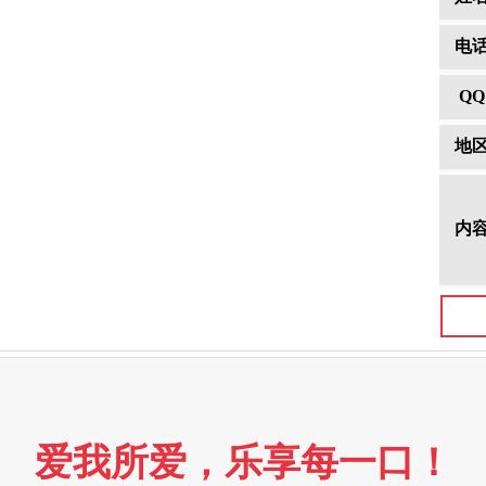
电
Q
地
内
爱我所爱，乐享每一口！