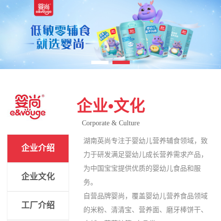
企业•文化
Corporate & Culture
湖南英尚专注于婴幼儿营养辅食领域，致
企业介绍
力于研发满足婴幼儿成长营养需求产品，
为中国宝宝提供优质的婴幼儿食品和服
企业文化
务。
自营品牌婴尚，覆盖婴幼儿营养食品领域
工厂介绍
的米粉、清清宝、营养面、磨牙棒饼干、