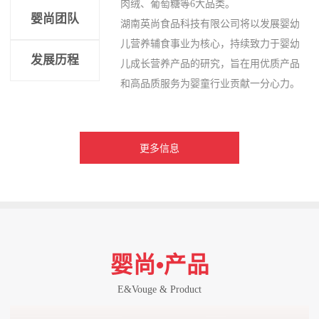
肉绒、葡萄糖等6大品类。
婴尚团队
湖南英尚食品科技有限公司将以发展婴幼
儿营养辅食事业为核心，持续致力于婴幼
发展历程
儿成长营养产品的研究，旨在用优质产品
和高品质服务为婴童行业贡献一分心力。
更多信息
婴尚•产品
E&Vouge & Product