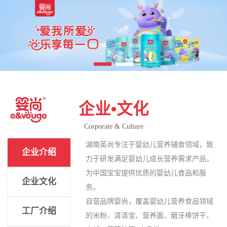
企业•文化
Corporate & Culture
湖南英尚专注于婴幼儿营养辅食领域，致
企业介绍
力于研发满足婴幼儿成长营养需求产品，
为中国宝宝提供优质的婴幼儿食品和服
企业文化
务。
自营品牌婴尚，覆盖婴幼儿营养食品领域
工厂介绍
的米粉、清清宝、营养面、磨牙棒饼干、