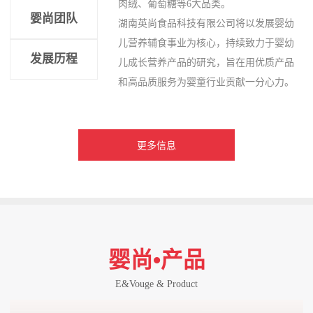
肉绒、葡萄糖等6大品类。
婴尚团队
湖南英尚食品科技有限公司将以发展婴幼
儿营养辅食事业为核心，持续致力于婴幼
发展历程
儿成长营养产品的研究，旨在用优质产品
和高品质服务为婴童行业贡献一分心力。
更多信息
婴尚•产品
E&Vouge & Product