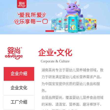
企业•文化
Corporate & Culture
湖南英尚专注于婴幼儿营养辅食领域，致
企业介绍
力于研发满足婴幼儿成长营养需求产品，
为中国宝宝提供优质的婴幼儿食品和服
企业文化
务。
自营品牌婴尚，覆盖婴幼儿营养食品领域
工厂介绍
的米粉、清清宝、营养面、磨牙棒饼干、