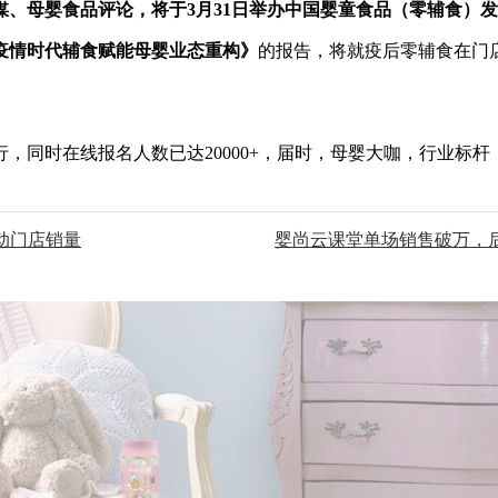
媒
、
母婴食品评论，
将于
3月31日
举办
中国婴童食品（零辅食）发
疫情时代辅食赋能母婴业态重构
》
的报告，将就疫后零辅食在门
行，同时在线报名人数已
达
20000+，届时，母婴大咖，行业
动门店销量
婴尚云课堂单场销售破万，后