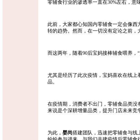
零辅食行业的渗透率一直在
30%左右，意
此前，大家
都心知国内零辅食一定会像西
转的趋势。然而，在一切没有定论之前，
而这两年，随着
90后宝妈接棒辅食喂养，
尤其是经历了此次疫情，宝妈喜欢在线上
品
。
在疫情期，消费者不出门，
零辅食品类没
来说是个深耕增量品类，提升门店未来竞
为此，
婴尚
搭建团队，迅速把零辅食与
线
纷纷参与进来，与
我们
共建
疫情后
零辅食