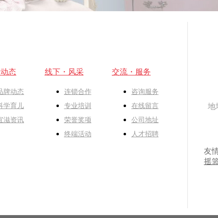
・动态
线下・风采
交流・服务
品牌动态
连锁合作
咨询服务
科学育儿
专业培训
在线留言
地
宜滋资讯
荣誉奖项
公司地址
终端活动
人才招聘
友
摇