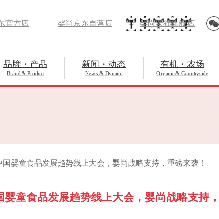
东官方店
婴尚京东自营店
婴尚天猫旗舰店
品牌・产品
新闻・动态
有机・农场
Brand & Product
News & Dynami
Organic & Countryside
1日中国婴童食品发展趋势线上大会，婴尚战略支持，重磅来袭！
中国婴童食品发展趋势线上大会，婴尚战略支持