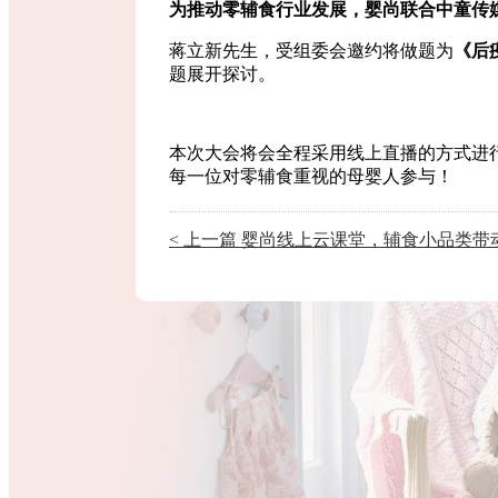
为
推动零辅食行业发展
，
婴尚
联合
中童传
蒋立新先生，受组委会邀约将做题为
《
后
题展开探讨。
本次大会将会全程采用线上直播的方式进
每一位对零辅食重视的母婴人参与！
< 上一篇 婴尚线上云课堂，辅食小品类带