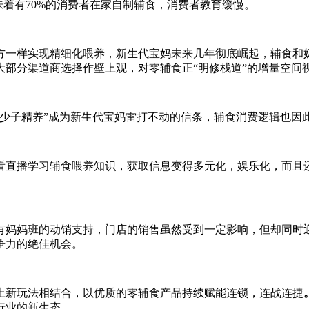
味着有70%的消费者在家自制辅食
，消费者教育缓慢
。
方一样实现精细化喂养，新生代宝妈未来几年彻底崛起，辅食和
大部分渠道商选择作壁上观，对零辅食正“明修栈道”的增量空间
“少子精养”成为新生代宝妈雷打不动的信条，辅食消费逻辑也因
看直播学习
辅食
喂养知识
，
获取信息变得多元化，娱乐化，而且
有妈妈班的动销支持，
门店的
销售
虽然
受到一定影响，但
却同时
争力的绝佳机会。
上
新玩法相结合，以优质的零辅食产品持续
赋能连锁
，
连战连捷
行业的
新生态。