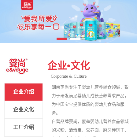
企业•文化
Corporate & Culture
湖南英尚专注于婴幼儿营养辅食领域，致
企业介绍
力于研发满足婴幼儿成长营养需求产品，
为中国宝宝提供优质的婴幼儿食品和服
企业文化
务。
自营品牌婴尚，覆盖婴幼儿营养食品领域
工厂介绍
的米粉、清清宝、营养面、磨牙棒饼干、