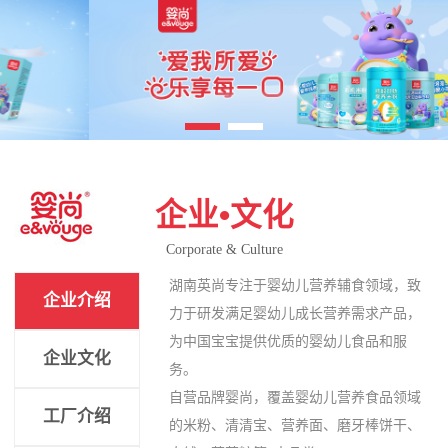
企业•文化
Corporate & Culture
湖南英尚专注于婴幼儿营养辅食领域，致
企业介绍
力于研发满足婴幼儿成长营养需求产品，
为中国宝宝提供优质的婴幼儿食品和服
企业文化
务。
自营品牌婴尚，覆盖婴幼儿营养食品领域
工厂介绍
的米粉、清清宝、营养面、磨牙棒饼干、