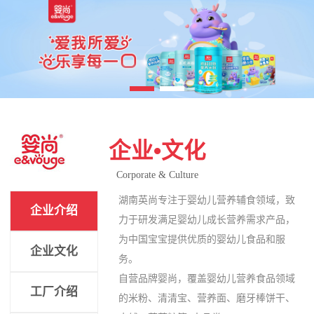
企业•文化
Corporate & Culture
湖南英尚专注于婴幼儿营养辅食领域，致
企业介绍
力于研发满足婴幼儿成长营养需求产品，
为中国宝宝提供优质的婴幼儿食品和服
企业文化
务。
自营品牌婴尚，覆盖婴幼儿营养食品领域
工厂介绍
的米粉、清清宝、营养面、磨牙棒饼干、