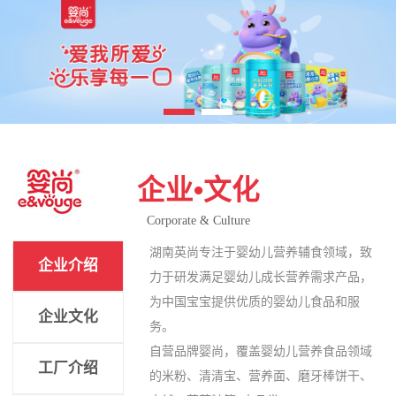
企业•文化
Corporate & Culture
湖南英尚专注于婴幼儿营养辅食领域，致
企业介绍
力于研发满足婴幼儿成长营养需求产品，
为中国宝宝提供优质的婴幼儿食品和服
企业文化
务。
自营品牌婴尚，覆盖婴幼儿营养食品领域
工厂介绍
的米粉、清清宝、营养面、磨牙棒饼干、