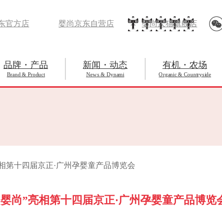
东官方店
婴尚京东自营店
婴尚天猫旗舰店
品牌・产品
新闻・动态
有机・农场
Brand & Product
News & Dynami
Organic & Countryside
”亮相第十四届京正·广州孕婴童产品博览会
“婴尚”亮相第十四届京正·广州孕婴童产品博览