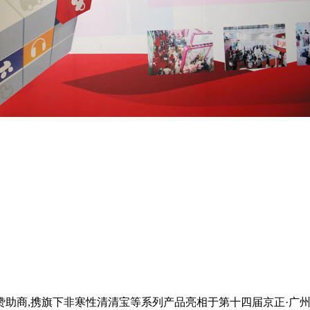
赞助商,携旗下非寒性清清宝等系列产品亮相于第十四届京正·广