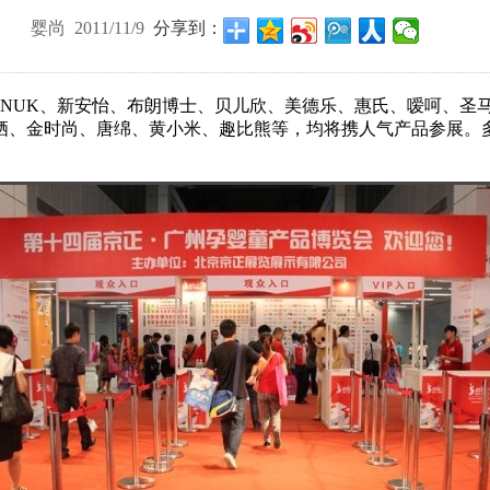
婴尚 2011/11/9
分享到：
，NUK、新安怡、布朗博士、贝儿欣、美德乐、惠氏、嗳呵、圣
栖、金时尚、唐绵、黄小米、趣比熊等，均将携人气产品参展。