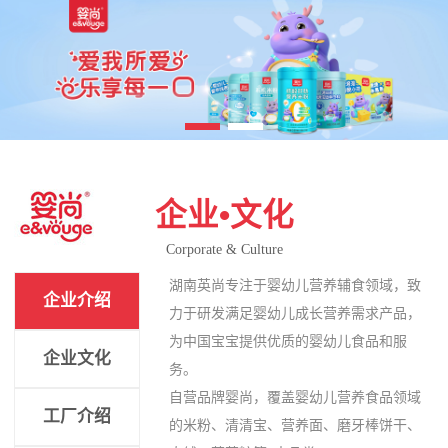
企业•文化
Corporate & Culture
湖南英尚专注于婴幼儿营养辅食领域，致
企业介绍
力于研发满足婴幼儿成长营养需求产品，
为中国宝宝提供优质的婴幼儿食品和服
企业文化
务。
自营品牌婴尚，覆盖婴幼儿营养食品领域
工厂介绍
的米粉、清清宝、营养面、磨牙棒饼干、