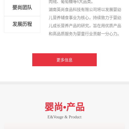
肉绒、葡萄糖等6大品类。
婴尚团队
湖南英尚食品科技有限公司将以发展婴幼
儿营养辅食事业为核心，持续致力于婴幼
发展历程
儿成长营养产品的研究，旨在用优质产品
和高品质服务为婴童行业贡献一分心力。
更多信息
婴尚•产品
E&Vouge & Product