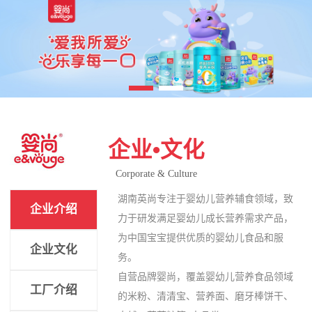
企业•文化
Corporate & Culture
湖南英尚专注于婴幼儿营养辅食领域，致
企业介绍
力于研发满足婴幼儿成长营养需求产品，
为中国宝宝提供优质的婴幼儿食品和服
企业文化
务。
自营品牌婴尚，覆盖婴幼儿营养食品领域
工厂介绍
的米粉、清清宝、营养面、磨牙棒饼干、