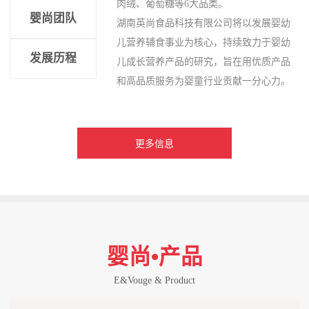
肉绒、葡萄糖等6大品类。
婴尚团队
湖南英尚食品科技有限公司将以发展婴幼
儿营养辅食事业为核心，持续致力于婴幼
发展历程
儿成长营养产品的研究，旨在用优质产品
和高品质服务为婴童行业贡献一分心力。
更多信息
婴尚•产品
E&Vouge & Product