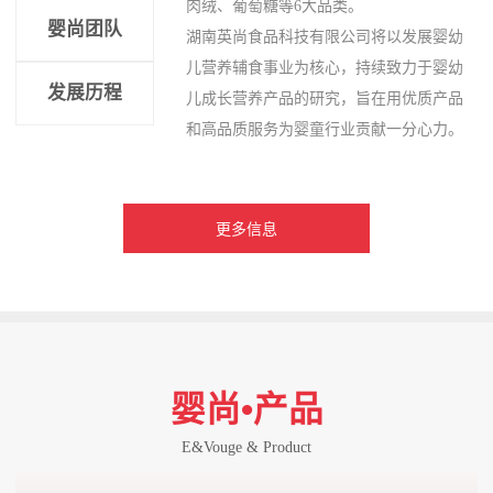
肉绒、葡萄糖等6大品类。
婴尚团队
湖南英尚食品科技有限公司将以发展婴幼
儿营养辅食事业为核心，持续致力于婴幼
发展历程
儿成长营养产品的研究，旨在用优质产品
和高品质服务为婴童行业贡献一分心力。
更多信息
婴尚•产品
E&Vouge & Product