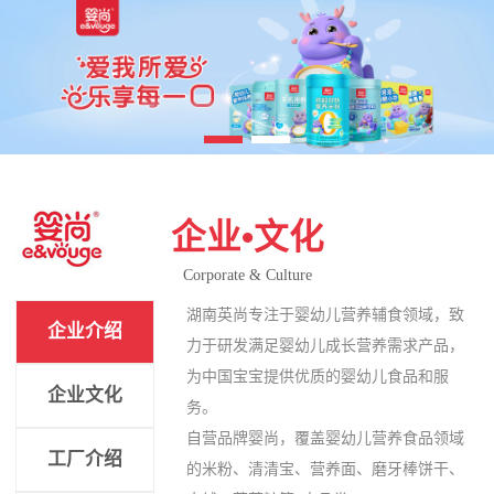
企业•文化
Corporate & Culture
湖南英尚专注于婴幼儿营养辅食领域，致
企业介绍
力于研发满足婴幼儿成长营养需求产品，
为中国宝宝提供优质的婴幼儿食品和服
企业文化
务。
自营品牌婴尚，覆盖婴幼儿营养食品领域
工厂介绍
的米粉、清清宝、营养面、磨牙棒饼干、