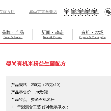
东官方店
婴尚京东自营店
婴尚天猫旗舰店
品牌・产品
新闻・动态
有机・农场
Brand & Product
News & Dynami
Organic & Countryside
婴尚有机米粉益生菌配方
产品规格：250克（25克x10）
产品零售价：78元/罐
产品特点：婴尚有机米粉
1、干湿混合工艺 好冲泡易吸收；