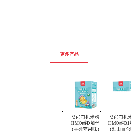
更多产品
婴尚有机米粉
婴尚有机
HMO维D加钙
HMO维B
（香蕉苹果味）
（淮山百合