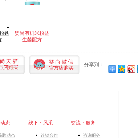
粉铁
婴尚有机米粉益
方
生菌配方
分享到：
・动态
线下・风采
交流・服务
品牌动态
连锁合作
咨询服务