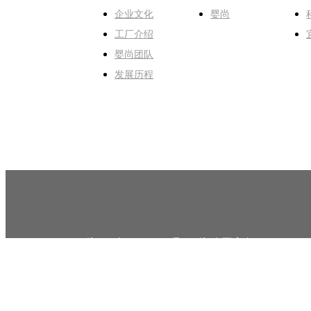
企业文化
婴尚
工厂介绍
婴尚团队
发展历程
湘ICP备17008817号-1
湘公网安备 430124020
Copyright © 2016 湖南婴尚食品 All Rights Res