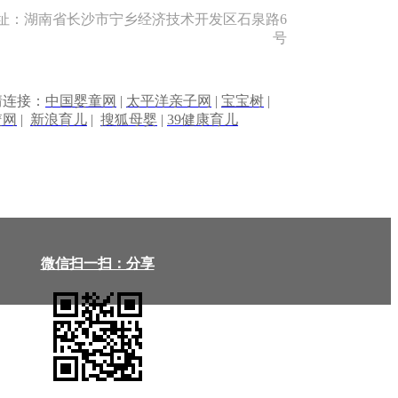
址：湖南省长沙市宁乡经济技术开发区石泉路6
号
情连接：
中国婴童网
|
太平洋亲子网
|
宝宝树
|
篮网
|
新浪育儿
|
搜狐母婴
|
39健康育儿
微信扫一扫：分享