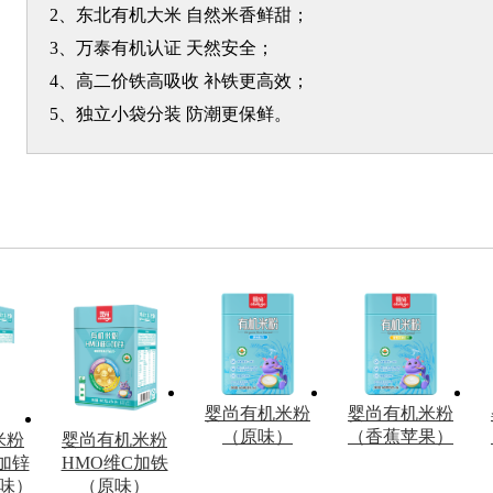
2、东北有机大米 自然米香鲜甜；
3、万泰有机认证 天然安全；
4、高二价铁高吸收 补铁更高效；
5、独立小袋分装 防潮更保鲜。
婴尚有机米粉
婴尚有机米粉
（原味）
（香蕉苹果）
米粉
婴尚有机米粉
1加锌
HMO维C加铁
味）
（原味）