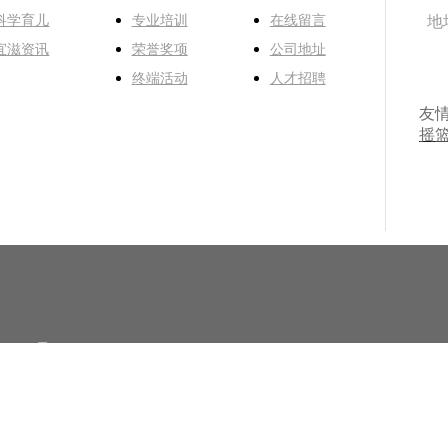
科学育儿
专业培训
在线留言
地
宜滋资讯
荣誉奖项
公司地址
终端活动
人才招聘
友
摇
00319号
erved