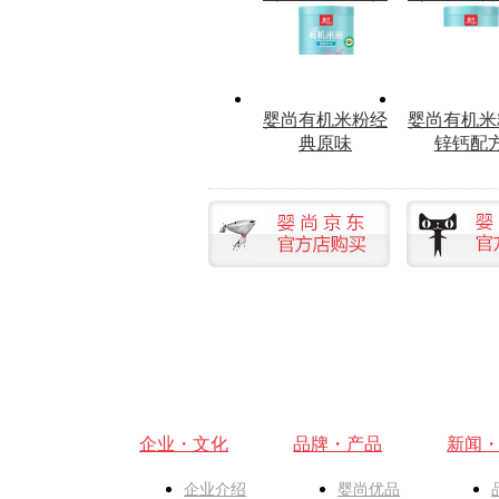
婴尚有机米粉经
婴尚有机米
典原味
锌钙配
企业・文化
品牌・产品
新闻
企业介绍
婴尚优品