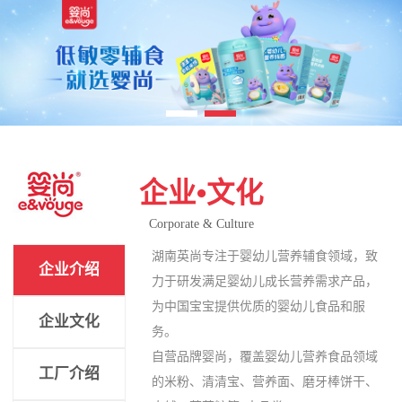
企业•文化
Corporate & Culture
湖南英尚专注于婴幼儿营养辅食领域，致
企业介绍
力于研发满足婴幼儿成长营养需求产品，
为中国宝宝提供优质的婴幼儿食品和服
企业文化
务。
自营品牌婴尚，覆盖婴幼儿营养食品领域
工厂介绍
的米粉、清清宝、营养面、磨牙棒饼干、