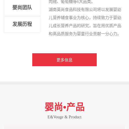
肉绒、葡萄糖等6大品类。
婴尚团队
湖南英尚食品科技有限公司将以发展婴幼
儿营养辅食事业为核心，持续致力于婴幼
发展历程
儿成长营养产品的研究，旨在用优质产品
和高品质服务为婴童行业贡献一分心力。
更多信息
婴尚•产品
E&Vouge & Product