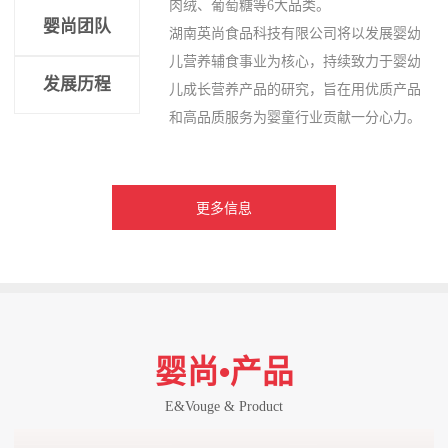
肉绒、葡萄糖等6大品类。
婴尚团队
湖南英尚食品科技有限公司将以发展婴幼
儿营养辅食事业为核心，持续致力于婴幼
发展历程
儿成长营养产品的研究，旨在用优质产品
和高品质服务为婴童行业贡献一分心力。
更多信息
婴尚•产品
E&Vouge & Product