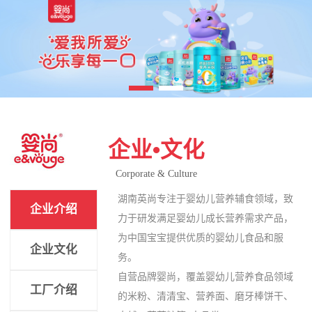
企业•文化
Corporate & Culture
湖南英尚专注于婴幼儿营养辅食领域，致
企业介绍
力于研发满足婴幼儿成长营养需求产品，
为中国宝宝提供优质的婴幼儿食品和服
企业文化
务。
自营品牌婴尚，覆盖婴幼儿营养食品领域
工厂介绍
的米粉、清清宝、营养面、磨牙棒饼干、