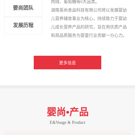
肉绒、葡萄糖等6大品类。
婴尚团队
湖南英尚食品科技有限公司将以发展婴幼
儿营养辅食事业为核心，持续致力于婴幼
发展历程
儿成长营养产品的研究，旨在用优质产品
和高品质服务为婴童行业贡献一分心力。
更多信息
婴尚•产品
E&Vouge & Product