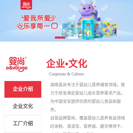
企业•文化
Corporate & Culture
湖南英尚专注于婴幼儿营养辅食领域，致
企业介绍
力于研发满足婴幼儿成长营养需求产品，
为中国宝宝提供优质的婴幼儿食品和服
企业文化
务。
自营品牌婴尚，覆盖婴幼儿营养食品领域
工厂介绍
的米粉、清清宝、营养面、磨牙棒饼干、