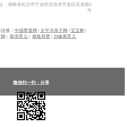
址：湖南省长沙市宁乡经济技术开发区石泉路6
号
情连接：
中国婴童网
|
太平洋亲子网
|
宝宝树
|
篮网
|
新浪育儿
|
搜狐母婴
|
39健康育儿
微信扫一扫：分享