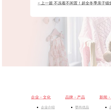
< 上一篇 不冻着不闲置！超全冬季亲子锻
企业・文化
品牌・产品
新闻
企业介绍
婴尚优品