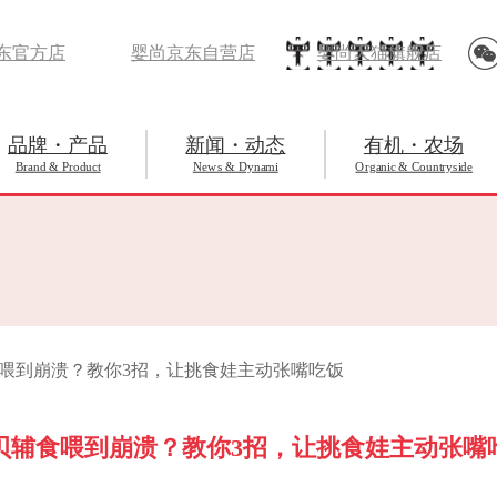
东官方店
婴尚京东自营店
婴尚天猫旗舰店
品牌・产品
新闻・动态
有机・农场
Brand & Product
News & Dynami
Organic & Countryside
食喂到崩溃？教你3招，让挑食娃主动张嘴吃饭
贝辅食喂到崩溃？教你3招，让挑食娃主动张嘴