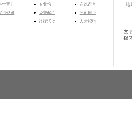
科学育儿
专业培训
在线留言
地
宜滋资讯
荣誉奖项
公司地址
终端活动
人才招聘
友
摇
00319号
erved