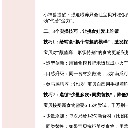
小神兽提醒：强迫喂养只会让宝贝对吃饭
劲
”
代替
“
蛮力
”
。
二、
3
个实操技巧，让挑食娃爱上吃饭
技巧
1
：给辅食
“
换个有趣的模样
”
，激发探
宝贝对
“
颜值高、形状特别
”
的食物更感兴
- 造型创新：用辅食模具把米饭压成小火
- 口感升级：同一食材换做法，比如南
- 参与感培养：让
1
岁
+
宝贝自己用手抓着
技巧
2
：遵循
“
少量多次
+
同类替换
”
，降低
宝贝接受新食物需要
6-15
次尝试，千万别
- 少量添加：每次只给
1-2
勺新食材（比如
- 同类替换：如果宝贝抗拒某类食物，