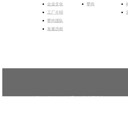
企业文化
婴尚
工厂介绍
婴尚团队
发展历程
湘ICP备17008817号-1
湘公网安备 430124020
Copyright © 2016 湖南婴尚食品 All Rights Res