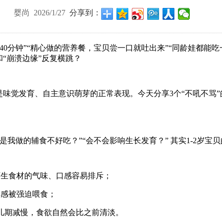
婴尚 2026/1/27
分享到：
40
分钟
”“
精心做的营养餐，宝贝尝一口就吐出来
”“
同龄娃都能吃
和
“
崩溃边缘
”
反复横跳？
是味觉发育、自主意识萌芽的正常表现。今天分享
3
个
“
不吼不骂
”
是我做的辅食不好吃？
”“
会不会影响生长发育？
”
其实
1-2
岁宝贝
陌生食材的气味、口感容易排斥；
反感被强迫喂食；
儿期减慢，食欲自然会比之前清淡。