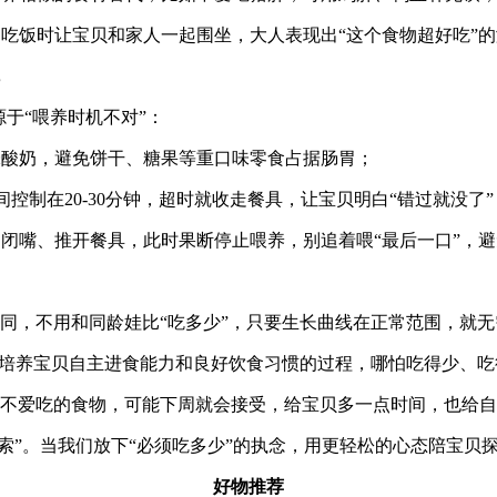
，吃饭时让宝贝和家人一起围坐，大人表现出
“
这个食物超好吃
”
的
源于
“
喂养时机不对
”
：
味酸奶，避免饼干、糖果等重口味零食占据肠胃；
间控制在
20-30
分钟，超时就收走餐具，让宝贝明白
“
错过就没了
”
、闭嘴、推开餐具，此时果断停止喂养，别追着喂
“
最后一口
”
，避
不同，不用和同龄娃比
“
吃多少
”
，只要生长曲线在正常范围，就无
培养宝贝自主进食能力和良好饮食习惯的过程，哪怕吃得少、吃
天不爱吃的食物，可能下周就会接受，给宝贝多一点时间，也给
索
”
。当我们放下
“
必须吃多少
”
的执念，用更轻松的心态陪宝贝
好物推荐