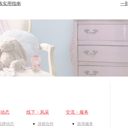
炼实用指南
一到
・动态
线下・风采
交流・服务
品牌动态
连锁合作
咨询服务