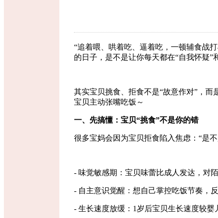
“追着喂、哄着吃、逼着吃，一顿辅食战打
的日子，是不是让你每天都在
“
自我怀疑
”
其实宝贝挑食、拒食不是
“
故意作对
”
，而
宝贝主动张嘴吃饭～
一、先搞懂：宝贝
“
挑食
”
不是你的错
很多宝妈会因为宝贝拒食陷入焦虑：
“
是不
- 味觉敏感期：宝贝味蕾比成人发达，对
- 自主意识觉醒：想自己掌控吃饭节奏，
- 生长速度放缓：
1
岁后宝贝生长速度较婴