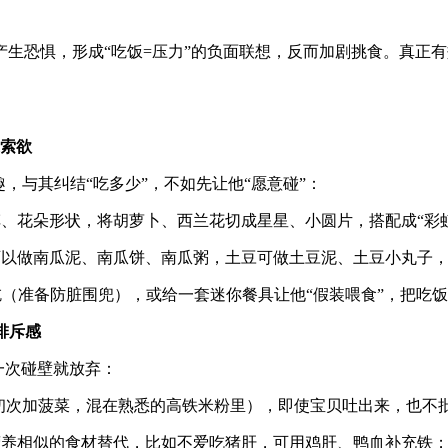
产生恐惧，形成
“
吃饭
=
压力
”
的负面联想，反而加剧挑食。真正有
索欲
趣，与其纠结
“
吃多少
”
，不如先让他
“
愿意碰
”
：
车、花朵形状，将胡萝卜、西兰花切成星星、小圆片，搭配成
“
彩
瓜可以做南瓜泥、南瓜饼、南瓜粥，土豆可做土豆泥、土豆小丸子
吃（准备防脏围兜），或给一套迷你餐具让他
“
假装喂食
”
，把吃饭
排斥感
一次碰壁就放弃：
初次加菠菜，混在熟悉的高铁米粉里），即使宝贝吐出来，也不
用营养相似的食材替代，比如不爱吃猪肝，可用鸡肝、鸭血补充铁