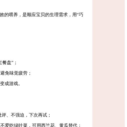
效的喂养，是顺应宝贝的生理需求，用
“
巧
虹餐盘
”
；
，避免味觉疲劳；
变成游戏。
批评、不强迫，下次再试；
；不爱吃绿叶菜，可用西兰花、黄瓜替代；