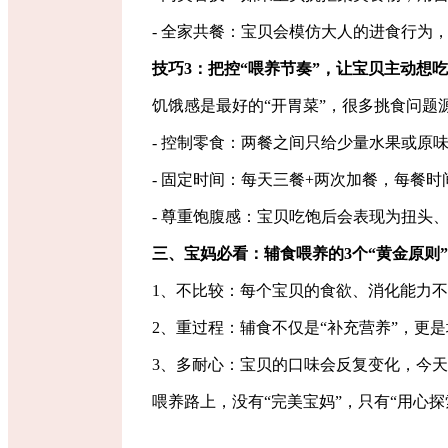
- 全家共餐：宝贝会模仿大人的进食行为
技巧
3
：把控
“
喂养节奏
”
，让宝贝主动想吃
饥饿感是最好的
“
开胃菜
”
，很多挑食问题
- 控制零食：两餐之间只给少量水果或原
- 固定时间：每天三餐
+
两次加餐，每餐时
- 尊重饱腹感：宝贝吃饱后会表现为扭头
三、宝妈必看：辅食喂养的
3
个
“
黄金原则
”
1、不比较：每个宝贝的食欲、消化能力
2、重过程：辅食不仅是
“
补充营养
”
，更是
3、多耐心：宝贝的口味会反复变化，今
喂养路上，没有
“
完美宝妈
”
，只有
“
用心探