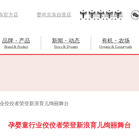
东官方店
婴尚京东自营店
婴尚天猫旗舰店
品牌・产品
新闻・动态
有机・农场
Brand & Product
News & Dynami
Organic & Countryside
行业佼佼者荣登新浪育儿绚丽舞台
孕婴童行业佼佼者荣登新浪育儿绚丽舞台