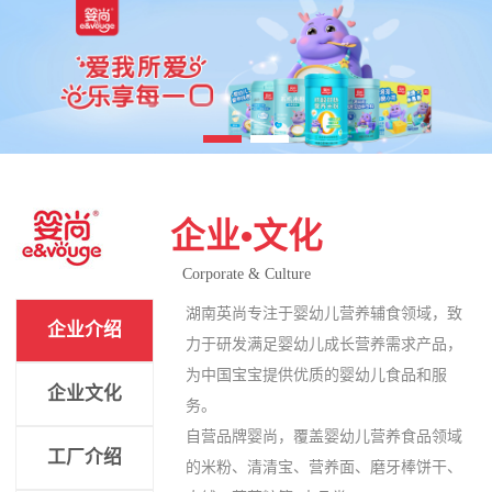
企业•文化
Corporate & Culture
湖南英尚专注于婴幼儿营养辅食领域，致
企业介绍
力于研发满足婴幼儿成长营养需求产品，
为中国宝宝提供优质的婴幼儿食品和服
企业文化
务。
自营品牌婴尚，覆盖婴幼儿营养食品领域
工厂介绍
的米粉、清清宝、营养面、磨牙棒饼干、