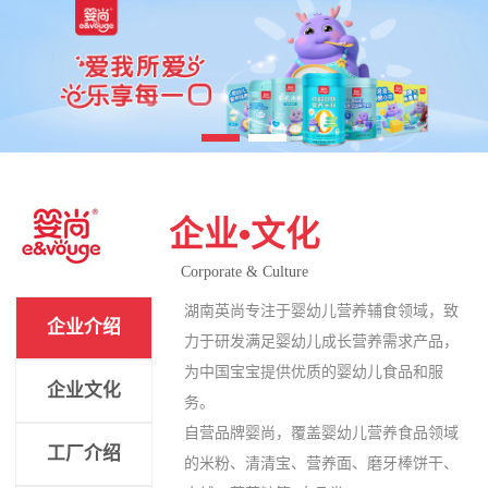
企业•文化
Corporate & Culture
湖南英尚专注于婴幼儿营养辅食领域，致
企业介绍
力于研发满足婴幼儿成长营养需求产品，
为中国宝宝提供优质的婴幼儿食品和服
企业文化
务。
自营品牌婴尚，覆盖婴幼儿营养食品领域
工厂介绍
的米粉、清清宝、营养面、磨牙棒饼干、