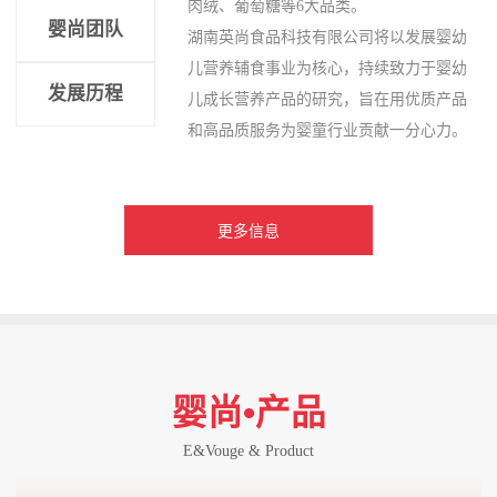
肉绒、葡萄糖等6大品类。
婴尚团队
湖南英尚食品科技有限公司将以发展婴幼
儿营养辅食事业为核心，持续致力于婴幼
发展历程
儿成长营养产品的研究，旨在用优质产品
和高品质服务为婴童行业贡献一分心力。
更多信息
婴尚•产品
E&Vouge & Product