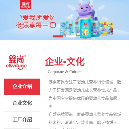
企业•文化
Corporate & Culture
湖南英尚专注于婴幼儿营养辅食领域，致
企业介绍
力于研发满足婴幼儿成长营养需求产品，
为中国宝宝提供优质的婴幼儿食品和服
企业文化
务。
自营品牌婴尚，覆盖婴幼儿营养食品领域
工厂介绍
的米粉、清清宝、营养面、磨牙棒饼干、