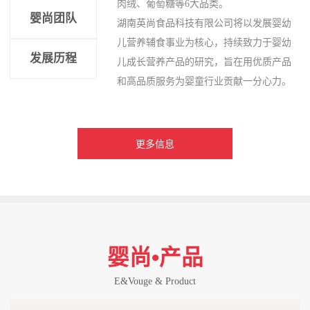
肉绒、葡萄糖等6大品类。
婴尚团队
湖南英尚食品科技有限公司将以发展婴幼
儿营养辅食事业为核心，持续致力于婴幼
发展历程
儿成长营养产品的研究，旨在用优质产品
和高品质服务为婴童行业贡献一分心力。
更多信息
婴尚•产品
E&Vouge & Product