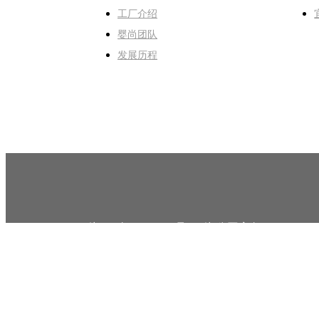
工厂介绍
婴尚团队
发展历程
湘ICP备17008817号-1
湘公网安备 430124020
Copyright © 2016 湖南婴尚食品 All Rights Res