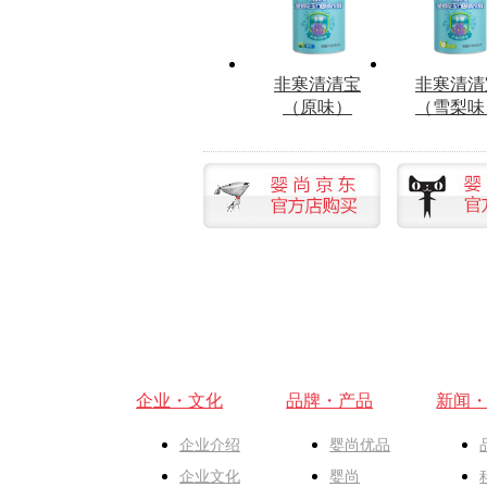
非寒清清宝
非寒清清
（原味）
（雪梨味
企业・文化
品牌・产品
新闻
企业介绍
婴尚优品
企业文化
婴尚