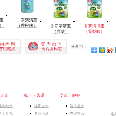
宝
非寒清清宝
）
（香橙味）
非寒清清宝
非寒清清宝
（原味）
（雪梨味）
分享到：
・动态
线下・风采
交流・服务
品牌动态
连锁合作
咨询服务
科学育儿
专业培训
在线留言
地