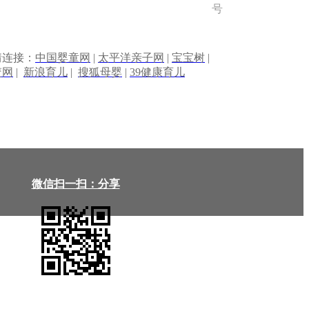
号
情连接：
中国婴童网
|
太平洋亲子网
|
宝宝树
|
篮网
|
新浪育儿
|
搜狐母婴
|
39健康育儿
微信扫一扫：分享
微信里点“发现”，扫一下