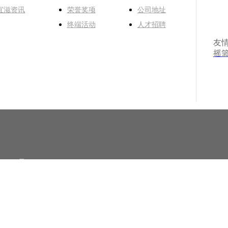
宜滋资讯
荣誉奖项
公司地址
终端活动
人才招聘
友
摇
00319号
erved