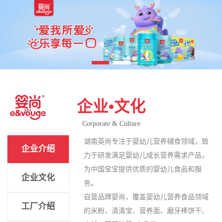
企业•文化
Corporate & Culture
湖南英尚专注于婴幼儿营养辅食领域，致
企业介绍
力于研发满足婴幼儿成长营养需求产品，
为中国宝宝提供优质的婴幼儿食品和服
企业文化
务。
自营品牌婴尚，覆盖婴幼儿营养食品领域
工厂介绍
的米粉、清清宝、营养面、磨牙棒饼干、