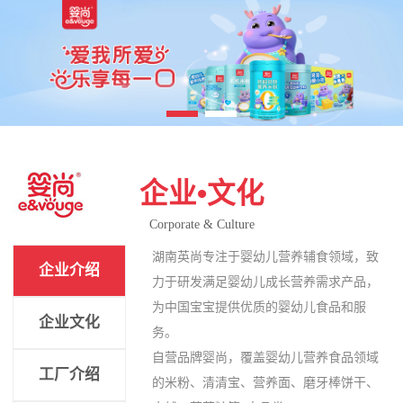
企业•文化
Corporate & Culture
湖南英尚专注于婴幼儿营养辅食领域，致
企业介绍
力于研发满足婴幼儿成长营养需求产品，
为中国宝宝提供优质的婴幼儿食品和服
企业文化
务。
自营品牌婴尚，覆盖婴幼儿营养食品领域
工厂介绍
的米粉、清清宝、营养面、磨牙棒饼干、