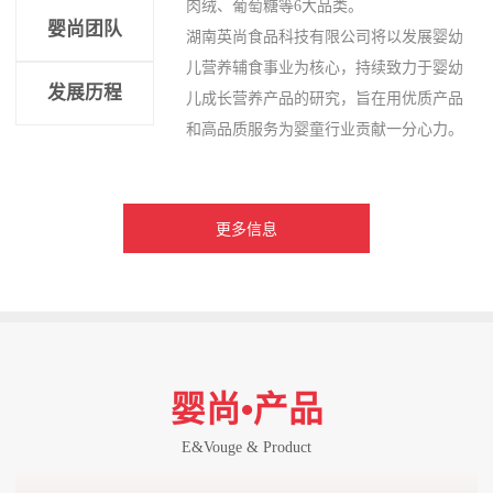
肉绒、葡萄糖等6大品类。
婴尚团队
湖南英尚食品科技有限公司将以发展婴幼
儿营养辅食事业为核心，持续致力于婴幼
发展历程
儿成长营养产品的研究，旨在用优质产品
和高品质服务为婴童行业贡献一分心力。
更多信息
婴尚•产品
E&Vouge & Product