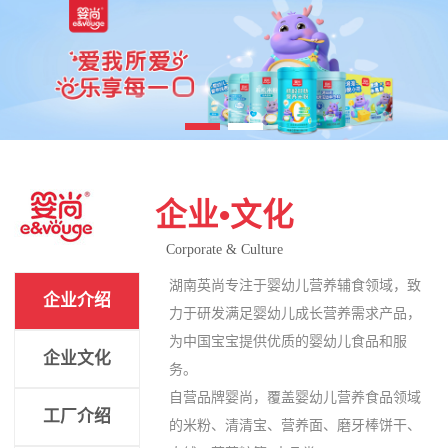
企业•文化
Corporate & Culture
湖南英尚专注于婴幼儿营养辅食领域，致
企业介绍
力于研发满足婴幼儿成长营养需求产品，
为中国宝宝提供优质的婴幼儿食品和服
企业文化
务。
自营品牌婴尚，覆盖婴幼儿营养食品领域
工厂介绍
的米粉、清清宝、营养面、磨牙棒饼干、