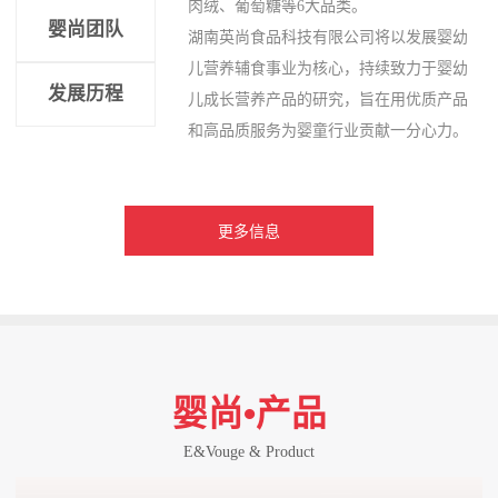
肉绒、葡萄糖等6大品类。
婴尚团队
湖南英尚食品科技有限公司将以发展婴幼
儿营养辅食事业为核心，持续致力于婴幼
发展历程
儿成长营养产品的研究，旨在用优质产品
和高品质服务为婴童行业贡献一分心力。
更多信息
婴尚•产品
E&Vouge & Product