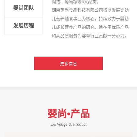
肉绒、葡萄糖等6大品类。
婴尚团队
湖南英尚食品科技有限公司将以发展婴幼
儿营养辅食事业为核心，持续致力于婴幼
发展历程
儿成长营养产品的研究，旨在用优质产品
和高品质服务为婴童行业贡献一分心力。
更多信息
婴尚•产品
E&Vouge & Product