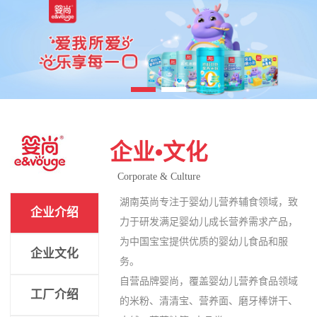
企业•文化
Corporate & Culture
湖南英尚专注于婴幼儿营养辅食领域，致
企业介绍
力于研发满足婴幼儿成长营养需求产品，
为中国宝宝提供优质的婴幼儿食品和服
企业文化
务。
自营品牌婴尚，覆盖婴幼儿营养食品领域
工厂介绍
的米粉、清清宝、营养面、磨牙棒饼干、